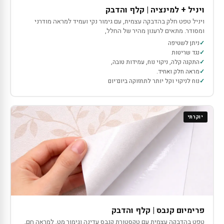
ויניל + למינציה | קלף והדבק
ויניל טפט חלק בהדבקה עצמית, עם גימור נקי ועמיד למראה מודרני
ומסודר. מתאים לרענון מהיר של החלל,
ניתן לשטיפה
נגד שריטות
התקנה קלה, ניקוי נוח, עמידות טובה,
מראה חלק ואחיד.
נוח לניקוי וקל יותר לתחזוקה ביום־יום
יוקרתי
פרימיום קנבס | קלף והדבק
טפט בהדבקה עצמית עם טקסטורת קנבס עדינה וגימור מט, למראה חם,