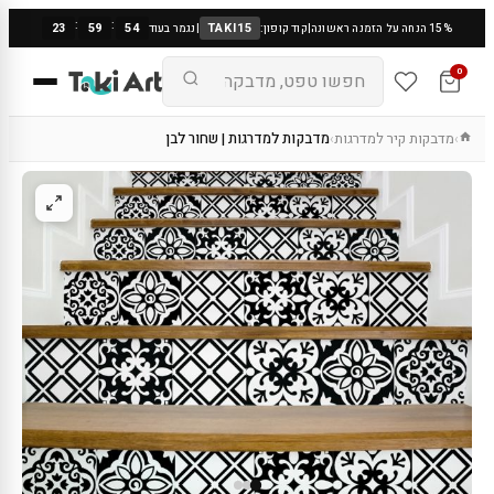
:
:
23
59
53
TAKI15
15% הנחה על הזמנה ראשונה
|
קוד קופון:
|
נגמר בעוד
0
מדבקות קיר למדרגות
מדבקות למדרגות | שחור לבן
›
›