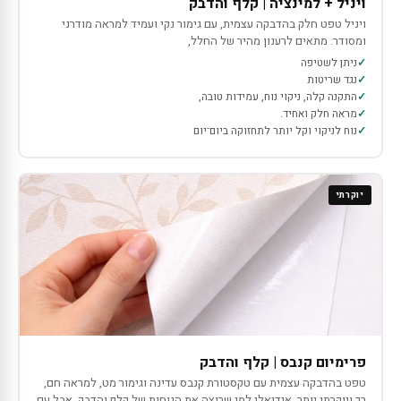
ויניל + למינציה | קלף והדבק
ויניל טפט חלק בהדבקה עצמית, עם גימור נקי ועמיד למראה מודרני
ומסודר. מתאים לרענון מהיר של החלל,
ניתן לשטיפה
נגד שריטות
התקנה קלה, ניקוי נוח, עמידות טובה,
מראה חלק ואחיד.
נוח לניקוי וקל יותר לתחזוקה ביום־יום
יוקרתי
פרימיום קנבס | קלף והדבק
טפט בהדבקה עצמית עם טקסטורת קנבס עדינה וגימור מט, למראה חם,
רך ויוקרתי יותר. אידיאלי למי שרוצה את הנוחות של קלף והדבק, אבל עם