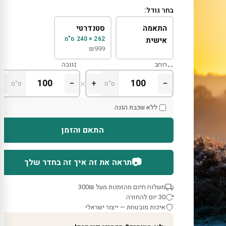
בחר גודל:
התאמה
סטנדרטי
262 × 240 ס"מ
אישית
₪
999
רוחב
גובה
×
+
−
+
−
ס"מ
ס"מ
ללא שכבת הגנה
התאם והזמן
📷
תראה את זה איך זה בחדר שלך
משלוח חינם מהזמנות מעל 300₪
30 יום להחזרה
איכות מובטחת — ייצור ישראלי