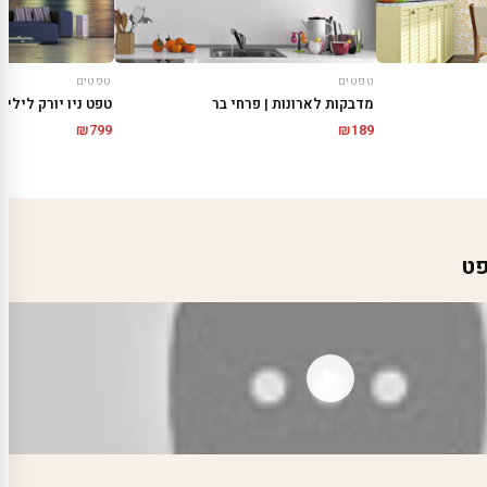
טפטים
טפטים
מדבקות לארונות | פרחי בר
טפט ניו יורק לילית
₪
799
₪
189
פט