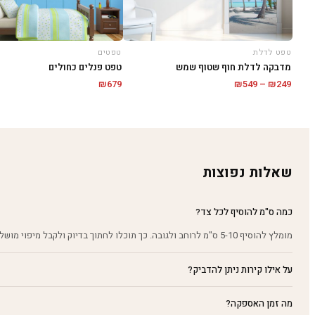
טפט לדלת
טפטים
מדבקה לדלת חוף שטוף שמש
טפט פנלים כחולים
טווח
₪
679
₪
549
–
₪
249
מחירים:
עד
שאלות נפוצות
כמה ס"מ להוסיף לכל צד?
מומלץ להוסיף 5-10 ס"מ לרוחב ולגובה. כך תוכלו לחתוך בדיוק ולקבל מיפוי מושלם על הקיר.
על אילו קירות ניתן להדביק?
מה זמן האספקה?