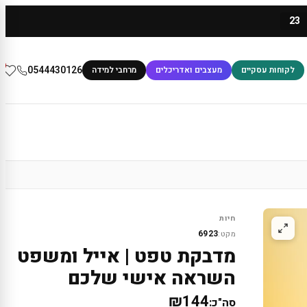
23
0
0544430126
לקוחות עסקיים
מעצבים ואדריכלים
מרחבי למידה
חיות
6923
מקט:
מדבקת טפט | אייל ומשפט
השראה אישי שלכם
₪144
סה"כ: