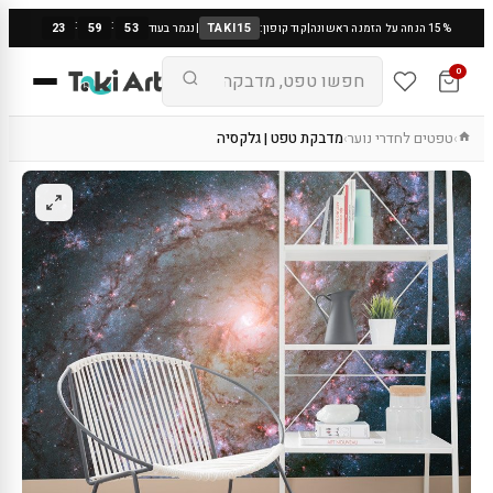
:
:
23
59
52
TAKI15
15% הנחה על הזמנה ראשונה
|
קוד קופון:
|
נגמר בעוד
0
טפטים לחדרי נוער
מדבקת טפט | גלקסיה
›
›