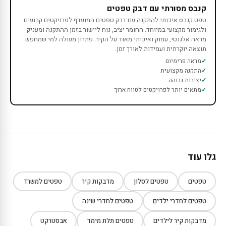
קנבס מסורתי עם דבק טפטים
טפט קנבס איכותי להתקנה עם דבק טפטים המועדף לפרויקטים קבועים
ולגימור מקצועי במיוחד. החומר יציב, נוח ליישור בזמן ההתקנה ומעניק
מראה אלגנטי, עמוק ואיכותי מאוד על הקיר. פתרון מעולה למי שמחפש
תוצאה יוקרתית ועמידות לאורך זמן.
מראה פרימיום
התקנה מקצועית
יציבות גבוהה
מתאים יותר לפרויקטים לטווח ארוך
גלו עוד
טפטים
טפטים לסלון
מדבקות קיר
טפטים למשרד
טפטים לחדרי ילדים
טפטים לחדרי שינה
מדבקות קיר לילדים
טפטים תלת מימד
אבסטרקט