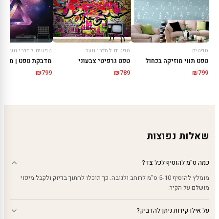
טפטים
טפטים לחדרי נוער
טפטים לחדרי נוער
טפט תווי מוזיקה בכחול
טפט גרפיטי צבעוני
מדבקת טפט | משול
₪
799
₪
789
₪
799
שאלות נפוצות
כמה ס"מ להוסיף לכל צד?
מומלץ להוסיף 5-10 ס"מ לרוחב ולגובה. כך תוכלו לחתוך בדיוק ולקבל מיפוי
מושלם על הקיר.
על אילו קירות ניתן להדביק?