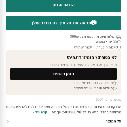
התאם והזמן
📷
תראה את זה איך זה בחדר שלך
משלוח חינם מהזמנות מעל 300₪
30 יום להחזרה
איכות מובטחת — ייצור ישראלי
לא בטוחים? הזמינו דוגמית!
תראו איך זה נראה עם התאורה והעיצוב שלכם.
הזמן דוגמית
מודפס על חומר פרימיום מט
משלוח תוך 3-12 ימי עסקים
מספר פריט: 3501
מדבקת טפט איכותית בעיצוב מדהים של גלקסיה אשר יגרום לכם להרגיש שאתם
מרחפים בחלל. מגיע בגודל של 240X360 אך ניתן…
קרא עוד ›
על המוצר