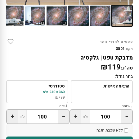
טפטים לחדרי נוער
3501
מקט:
מדבקת טפט | גלקסיה
₪119
סה"כ:
בחר גודל:
התאמה אישית
סטנדרטי
360 × 240 ס"מ
₪
799
רוחב
גובה
+
−
+
−
ס"מ
ס"מ
ללא שכבת הגנה