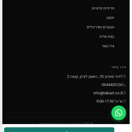
מדיניות פרטיות
תקנון
מעצבים ואדריכלים
קצת עלינו
צרו קשר
צרו קשר
לדוד סחרוב 10, ראשון לציון, קומה 2
0544430126
info@takiart.co.il
א'-ה' 9:00-17:30
© 2026 טאקי ארט - כל הזכויות שמורות
PayPal
MC
VISA