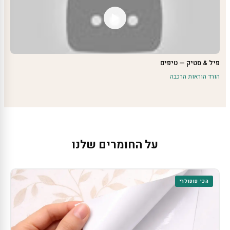
פיל & סטיק — טיפים
הורד הוראות הרכבה
על החומרים שלנו
הכי פופולרי