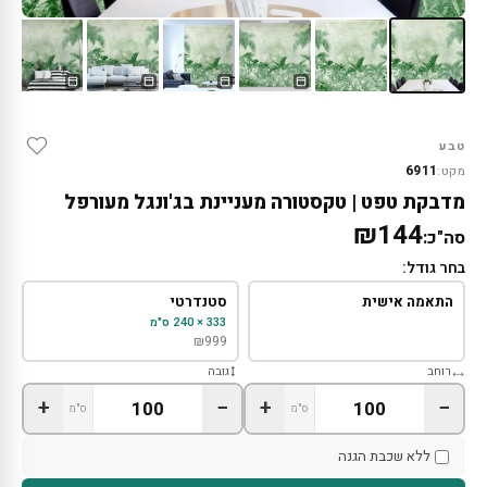
טבע
6911
מקט:
מדבקת טפט | טקסטורה מעניינת בג'ונגל מעורפל
₪144
סה"כ:
בחר גודל:
התאמה אישית
סטנדרטי
333 × 240 ס"מ
₪
999
רוחב
גובה
+
−
+
−
ס"מ
ס"מ
ללא שכבת הגנה