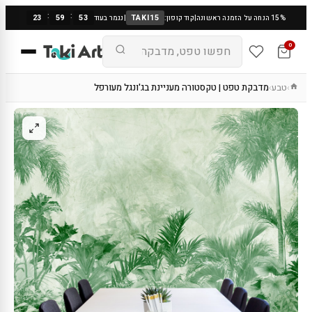
:
:
23
59
53
TAKI15
15% הנחה על הזמנה ראשונה
|
קוד קופון:
|
נגמר בעוד
0
טבע
מדבקת טפט | טקסטורה מעניינת בג'ונגל מעורפל
›
›