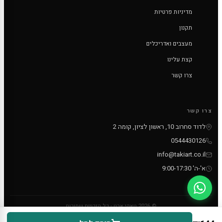
מדיניות פרטיות
תקנון
מעצבים ואדריכלים
קצת עלינו
צרו קשר
צרו קשר
לדוד סחרוב 10, ראשון לציון, קומה 2
0544430126
info@takiart.co.il
א'-ה' 9:00-17:30
© 2026 טאקי ארט - כל הזכויות שמורות
PayPal
MC
VISA