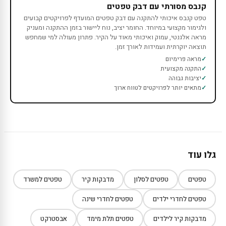
קנבס מסורתי עם דבק טפטים
טפט קנבס איכותי להתקנה עם דבק טפטים המועדף לפרויקטים קבועים
ולגימור מקצועי במיוחד. החומר יציב, נוח ליישור בזמן ההתקנה ומעניק
מראה אלגנטי, עמוק ואיכותי מאוד על הקיר. פתרון מעולה למי שמחפש
תוצאה יוקרתית ועמידות לאורך זמן.
מראה פרימיום
התקנה מקצועית
יציבות גבוהה
מתאים יותר לפרויקטים לטווח ארוך
גלו עוד
טפטים
טפטים לסלון
מדבקות קיר
טפטים למשרד
טפטים לחדרי ילדים
טפטים לחדרי שינה
מדבקות קיר לילדים
טפטים תלת מימד
אבסטרקט