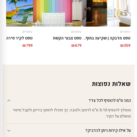
טפטים
טפטים
טפטים
טפט מדבקה | שקיעה בחוף הים
טפט צבעי הקשת
טפט לקיר סירה צהו
₪
799
₪
679
₪
359
שאלות נפוצות
כמה ס"מ להוסיף לכל צד?
מומלץ להוסיף 5-10 ס"מ לרוחב ולגובה. כך תוכלו לחתוך בדיוק ולקבל מיפוי
מושלם על הקיר.
על אילו קירות ניתן להדביק?