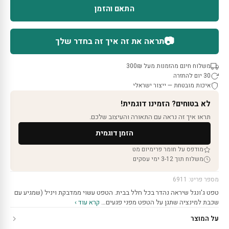
התאם והזמן
📷
תראה את זה איך זה בחדר שלך
משלוח חינם מהזמנות מעל 300₪
30 יום להחזרה
איכות מובטחת — ייצור ישראלי
לא בטוחים? הזמינו דוגמית!
תראו איך זה נראה עם התאורה והעיצוב שלכם.
הזמן דוגמית
מודפס על חומר פרימיום מט
משלוח תוך 3-12 ימי עסקים
מספר פריט: 6911
טפט ג'ונגל שיראה נהדר בכל חלל בבית. הטפט עשוי ממדבקת ויניל (שמגיע עם
שכבת למינציה שתגן על הטפט מפני פגעים…
קרא עוד ›
על המוצר