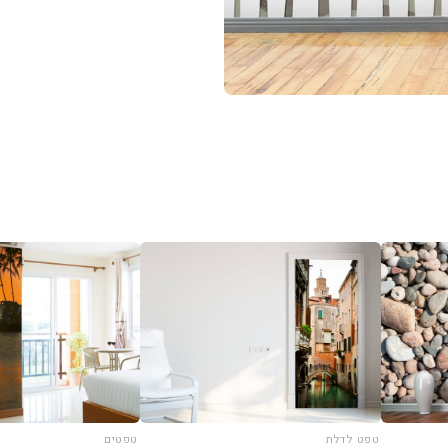
טפט לדלת
טפטים