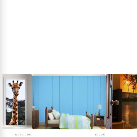
טפטים
טפט לדלת