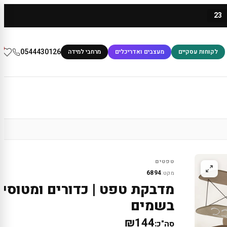
23
0
0544430126
לקוחות עסקיים
מעצבים ואדריכלים
מרחבי למידה
טפטים
6894
מקט:
מדבקת טפט | כדורים ומטוסי
בשמים
₪144
סה"כ: