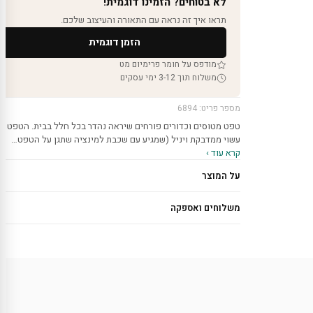
לא בטוחים? הזמינו דוגמית!
תראו איך זה נראה עם התאורה והעיצוב שלכם.
הזמן דוגמית
מודפס על חומר פרימיום מט
משלוח תוך 3-12 ימי עסקים
מספר פריט: 6894
טפט מטוסים וכדורים פורחים שיראה נהדר בכל חלל בבית. הטפט
עשוי ממדבקת ויניל (שמגיע עם שכבת למינציה שתגן על הטפט…
קרא עוד ›
על המוצר
משלוחים ואספקה