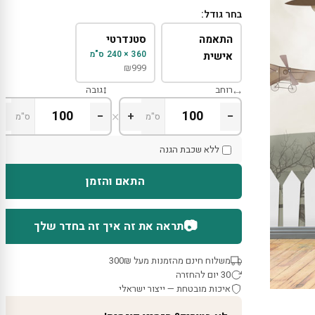
בחר גודל:
התאמה
סטנדרטי
360 × 240 ס"מ
אישית
₪
999
רוחב
גובה
×
+
−
+
−
ס"מ
ס"מ
ללא שכבת הגנה
התאם והזמן
📷
תראה את זה איך זה בחדר שלך
משלוח חינם מהזמנות מעל 300₪
30 יום להחזרה
איכות מובטחת — ייצור ישראלי