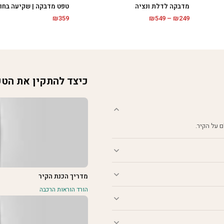
מדבקה לדלת ונציה
טפט מדבקה | שקיעה בחוף
טווח
₪
359
₪
549
–
₪
249
מחירים:
עד
כיצד להתקין את הט
מדריך הכנת הקיר
הורד הוראות הרכבה