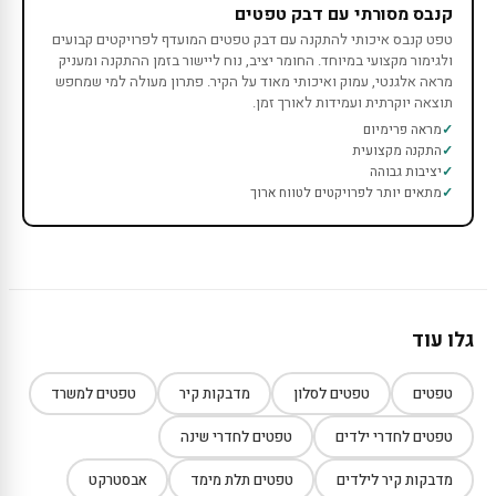
קנבס מסורתי עם דבק טפטים
טפט קנבס איכותי להתקנה עם דבק טפטים המועדף לפרויקטים קבועים
ולגימור מקצועי במיוחד. החומר יציב, נוח ליישור בזמן ההתקנה ומעניק
מראה אלגנטי, עמוק ואיכותי מאוד על הקיר. פתרון מעולה למי שמחפש
תוצאה יוקרתית ועמידות לאורך זמן.
מראה פרימיום
התקנה מקצועית
יציבות גבוהה
מתאים יותר לפרויקטים לטווח ארוך
גלו עוד
טפטים
טפטים לסלון
מדבקות קיר
טפטים למשרד
טפטים לחדרי ילדים
טפטים לחדרי שינה
מדבקות קיר לילדים
טפטים תלת מימד
אבסטרקט