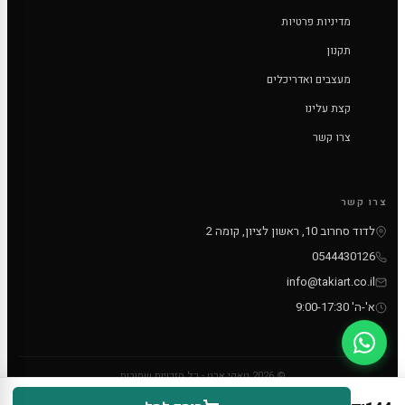
מדיניות פרטיות
תקנון
מעצבים ואדריכלים
קצת עלינו
צרו קשר
צרו קשר
לדוד סחרוב 10, ראשון לציון, קומה 2
0544430126
info@takiart.co.il
א'-ה' 9:00-17:30
© 2026 טאקי ארט - כל הזכויות שמורות
PayPal
MC
VISA