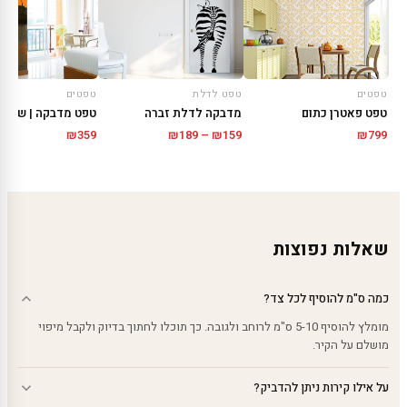
טפטים
טפט לדלת
טפטים
טפט פאטרן כתום
מדבקה לדלת זברה
טווח
₪
359
₪
189
–
₪
159
₪
799
מחירים:
עד
שאלות נפוצות
כמה ס"מ להוסיף לכל צד?
מומלץ להוסיף 5-10 ס"מ לרוחב ולגובה. כך תוכלו לחתוך בדיוק ולקבל מיפוי
מושלם על הקיר.
על אילו קירות ניתן להדביק?