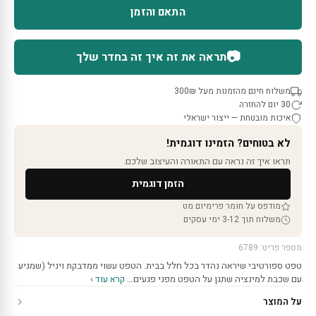
התאם והזמן
📷
תראה את זה איך זה בחדר שלך
משלוח חינם מהזמנות מעל 300₪
30 יום להחזרה
איכות מובטחת — ייצור ישראלי
לא בטוחים? הזמינו דוגמית!
תראו איך זה נראה עם התאורה והעיצוב שלכם.
הזמן דוגמית
מודפס על חומר פרימיום מט
משלוח תוך 3-12 ימי עסקים
מספר פריט: 6789
טפט ספורטיבי שיראה נהדר בכל חלל בבית. הטפט עשוי ממדבקת ויניל (שמגיע
עם שכבת למינציה שתגן על הטפט מפני פגעים…
קרא עוד ›
על המוצר