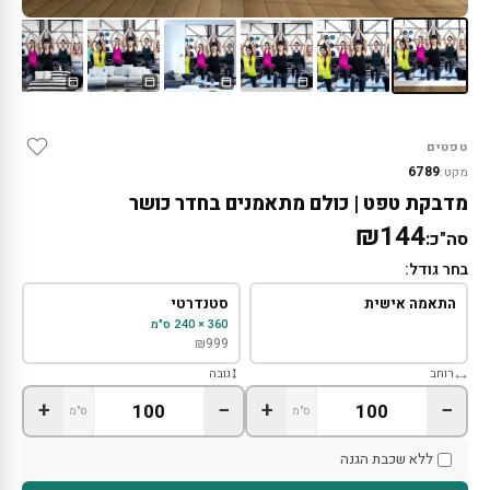
טפטים
6789
מקט:
מדבקת טפט | כולם מתאמנים בחדר כושר
₪144
סה"כ:
בחר גודל:
התאמה אישית
סטנדרטי
360 × 240 ס"מ
₪
999
רוחב
גובה
+
−
+
−
ס"מ
ס"מ
ללא שכבת הגנה