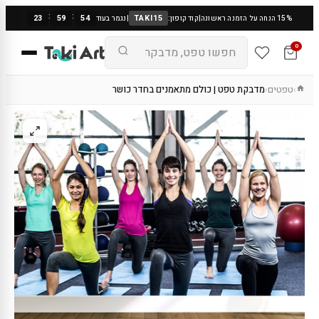
:
:
23
59
53
TAKI15
15% הנחה על הזמנה ראשונה
|
קוד קופון:
|
נגמר בעוד
0
טפטים
מדבקת טפט | כולם מתאמנים בחדר כושר
›
›