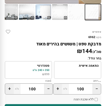
טפטים
6962
מקט:
מדבקת טפט | משושים בהירים מאוד
₪144
סה"כ:
בחר גודל:
התאמה אישית
סטנדרטי
350 × 240 ס"מ
₪
999
רוחב
גובה
+
−
+
−
ס"מ
ס"מ
ללא שכבת הגנה