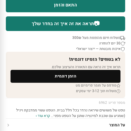
התאם והזמן
📷
תראה את זה איך זה בחדר שלך
משלוח חינם מהזמנות מעל 300₪
30 יום להחזרה
איכות מובטחת — ייצור ישראלי
לא בטוחים? הזמינו דוגמית!
תראו איך זה נראה עם התאורה והעיצוב שלכם.
הזמן דוגמית
מודפס על חומר פרימיום מט
משלוח תוך 3-12 ימי עסקים
מספר פריט: 6962
טפט של משושים שיראה נהדר בכל חלל בבית. הטפט עשוי ממדבקת ויניל
(שמגיע עם שכבת למינציה שתגן על הטפט מפני…
קרא עוד ›
על המוצר