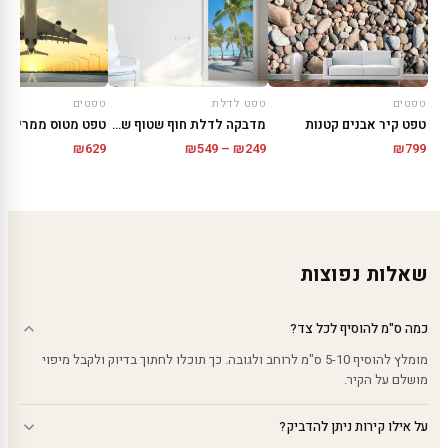
טפטים
טפט לדלת
טפטים
טפט קיר אבנים קטנות
מדבקה לדלת חוף שטוף שמש
טפט מטוס ממריא
טווח
₪
629
₪
549
–
₪
249
₪
799
מחירים:
עד
שאלות נפוצות
כמה ס"מ להוסיף לכל צד?
מומלץ להוסיף 5-10 ס"מ לרוחב ולגובה. כך תוכלו לחתוך בדיוק ולקבל מיפוי
מושלם על הקיר.
על אילו קירות ניתן להדביק?