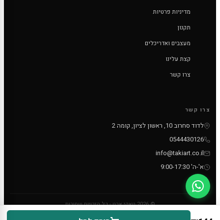
מדיניות פרטיות
תקנון
מעצבים ואדריכלים
קצת עלינו
צרו קשר
צרו קשר
לדוד סחרוב 10, ראשון לציון, קומה 2
0544430126
info@takiart.co.il
א'-ה' 9:00-17:30
© 2026 טאקי ארט - כל הזכויות שמורות
PayPal
MC
VISA