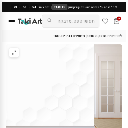
:
:
23
59
53
TAKI15
15% הנחה על הזמנה ראשונה
|
קוד קופון:
|
נגמר בעוד
0
טפטים
מדבקת טפט | משושים בהירים מאוד
›
›