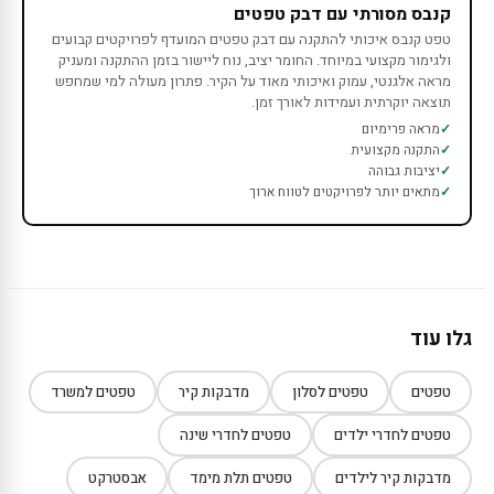
קנבס מסורתי עם דבק טפטים
טפט קנבס איכותי להתקנה עם דבק טפטים המועדף לפרויקטים קבועים
ולגימור מקצועי במיוחד. החומר יציב, נוח ליישור בזמן ההתקנה ומעניק
מראה אלגנטי, עמוק ואיכותי מאוד על הקיר. פתרון מעולה למי שמחפש
תוצאה יוקרתית ועמידות לאורך זמן.
מראה פרימיום
התקנה מקצועית
יציבות גבוהה
מתאים יותר לפרויקטים לטווח ארוך
גלו עוד
טפטים
טפטים לסלון
מדבקות קיר
טפטים למשרד
טפטים לחדרי ילדים
טפטים לחדרי שינה
מדבקות קיר לילדים
טפטים תלת מימד
אבסטרקט