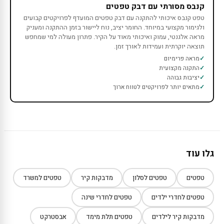
קנבס מסורתי עם דבק טפטים
טפט קנבס איכותי להתקנה עם דבק טפטים המועדף לפרויקטים קבועים
ולגימור מקצועי במיוחד. החומר יציב, נוח ליישור בזמן ההתקנה ומעניק
מראה אלגנטי, עמוק ואיכותי מאוד על הקיר. פתרון מעולה למי שמחפש
תוצאה יוקרתית ועמידות לאורך זמן.
מראה פרימיום
התקנה מקצועית
יציבות גבוהה
מתאים יותר לפרויקטים לטווח ארוך
גלו עוד
טפטים
טפטים לסלון
מדבקות קיר
טפטים למשרד
טפטים לחדרי ילדים
טפטים לחדרי שינה
מדבקות קיר לילדים
טפטים תלת מימד
אבסטרקט