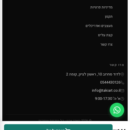
מדיניות פרטיות
תקנון
מעצבים ואדריכלים
קצת עלינו
צרו קשר
צרו קשר
לדוד סחרוב 10, ראשון לציון, קומה 2
0544430126
info@takiart.co.il
א'-ה' 9:00-17:30
© 2026 טאקי ארט - כל הזכויות שמורות
PayPal
MC
VISA