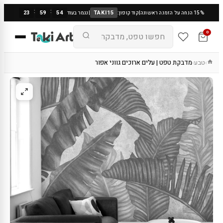
:
:
23
59
53
TAKI15
15% הנחה על הזמנה ראשונה
|
קוד קופון:
|
נגמר בעוד
0
טבע
מדבקת טפט | עלים ארוכים גווני אפור
›
›