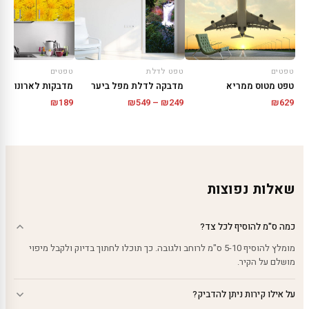
טפטים
טפט לדלת
טפטים
טפט מטוס ממריא
מדבקה לדלת מפל ביער
מדבקות לארונות | פ
טווח
₪
189
₪
549
–
₪
249
₪
629
מחירים:
עד
שאלות נפוצות
כמה ס"מ להוסיף לכל צד?
מומלץ להוסיף 5-10 ס"מ לרוחב ולגובה. כך תוכלו לחתוך בדיוק ולקבל מיפוי
מושלם על הקיר.
על אילו קירות ניתן להדביק?