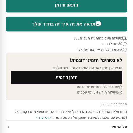
התאם והזמן
📷
תראה את זה איך זה בחדר שלך
משלוח חינם מהזמנות מעל 300₪
30 יום להחזרה
איכות מובטחת — ייצור ישראלי
לא בטוחים? הזמינו דוגמית!
תראו איך זה נראה עם התאורה והעיצוב שלכם.
הזמן דוגמית
מודפס על חומר פרימיום מט
משלוח תוך 3-12 ימי עסקים
מספר פריט: 6903
טפט עלים אפורים שיראה נהדר בכל חלל בבית. הטפט עשוי ממדבקת ויניל
(שמגיע עם שכבת למינציה שתגן על הטפט מפני…
קרא עוד ›
על המוצר