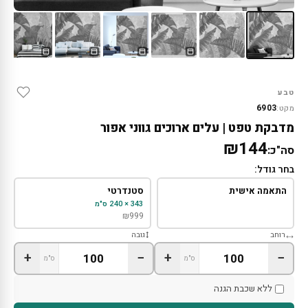
טבע
6903
מקט:
מדבקת טפט | עלים ארוכים גווני אפור
₪144
סה"כ:
בחר גודל:
התאמה אישית
סטנדרטי
343 × 240 ס"מ
₪
999
רוחב
גובה
+
−
+
−
ס"מ
ס"מ
ללא שכבת הגנה