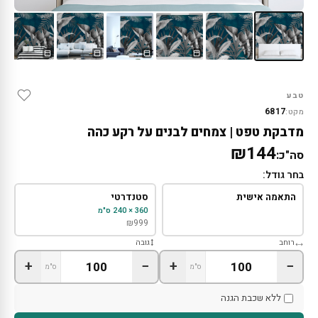
טבע
6817
מקט:
מדבקת טפט | צמחים לבנים על רקע כהה
₪144
סה"כ:
בחר גודל:
התאמה אישית
סטנדרטי
360 × 240 ס"מ
₪
999
רוחב
גובה
+
−
+
−
ס"מ
ס"מ
ללא שכבת הגנה