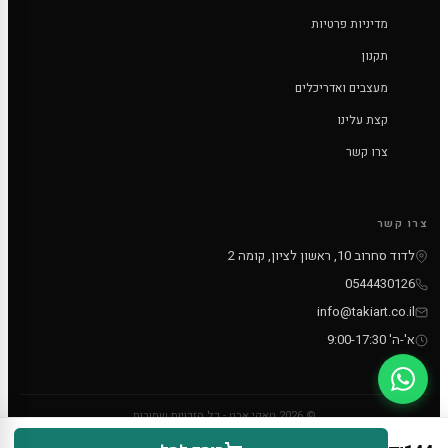
מדיניות פרטיות
תקנון
מעצבים ואדריכלים
קצת עלינו
צרו קשר
צרו קשר
לדוד סחרוב 10, ראשון לציון, קומה 2
0544430126
info@takiart.co.il
א'-ה' 9:00-17:30
© 2026 טאקי ארט - כל הזכויות שמורות
PayPal
MC
VISA