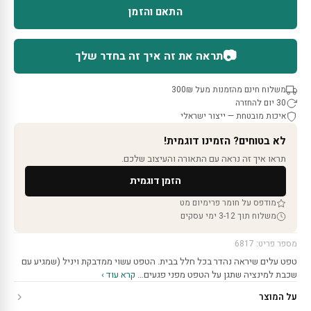
התאם והזמן
📷
תראה את זה איך זה בחדר שלך
משלוח חינם מהזמנות מעל 300₪
30 יום להחזרה
איכות מובטחת — ייצור ישראלי
לא בטוחים? הזמינו דוגמית!
תראו איך זה נראה עם התאורה והעיצוב שלכם.
הזמן דוגמית
מודפס על חומר פרימיום מט
משלוח תוך 3-12 ימי עסקים
מספר פריט: 6817
טפט עלים שיראה נהדר בכל חלל בבית. הטפט עשוי ממדבקת ויניל (שמגיע עם
שכבת למינציה שתגן על הטפט מפני פגעים…
קרא עוד ›
על המוצר