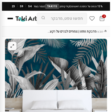
:
:
23
59
53
TAKI15
15% הנחה על הזמנה ראשונה
|
קוד קופון:
|
נגמר בעוד
0
טבע
מדבקת טפט | צמחים לבנים על רקע…
›
›