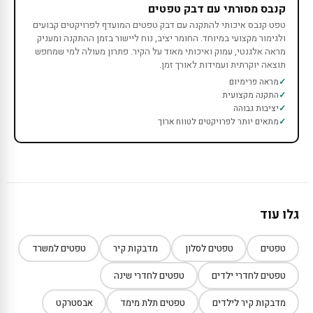
קנבס מסורתי עם דבק טפטים
טפט קנבס איכותי להתקנה עם דבק טפטים המועדף לפרויקטים קבועים
ולגימור מקצועי במיוחד. החומר יציב, נוח ליישור בזמן ההתקנה ומעניק
מראה אלגנטי, עמוק ואיכותי מאוד על הקיר. פתרון מעולה למי שמחפש
תוצאה יוקרתית ועמידות לאורך זמן.
מראה פרימיום
התקנה מקצועית
יציבות גבוהה
מתאים יותר לפרויקטים לטווח ארוך
גלו עוד
טפטים
טפטים לסלון
מדבקות קיר
טפטים למשרד
טפטים לחדרי ילדים
טפטים לחדרי שינה
מדבקות קיר לילדים
טפטים תלת מימד
אבסטרקט