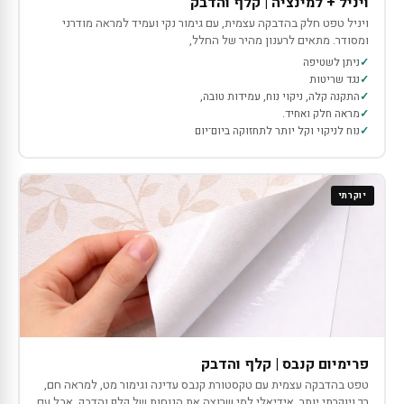
ויניל + למינציה | קלף והדבק
ויניל טפט חלק בהדבקה עצמית, עם גימור נקי ועמיד למראה מודרני
ומסודר. מתאים לרענון מהיר של החלל,
ניתן לשטיפה
נגד שריטות
התקנה קלה, ניקוי נוח, עמידות טובה,
מראה חלק ואחיד.
נוח לניקוי וקל יותר לתחזוקה ביום־יום
יוקרתי
פרימיום קנבס | קלף והדבק
טפט בהדבקה עצמית עם טקסטורת קנבס עדינה וגימור מט, למראה חם,
רך ויוקרתי יותר. אידיאלי למי שרוצה את הנוחות של קלף והדבק, אבל עם