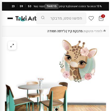
:
:
23
59
52
TAKI15
15% הנחה על הזמנה ראשונה
|
קוד קופון:
|
נגמר בעוד
0
לחדרי תינוקות
מדבקת קיר | ג'ירפה חמודה
›
›