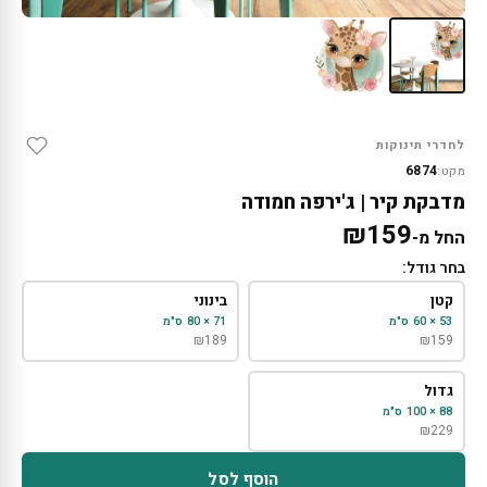
לחדרי תינוקות
6874
מקט:
מדבקת קיר | ג'ירפה חמודה
₪
159
החל מ-
בחר גודל:
קטן
בינוני
53 × 60 ס"מ
71 × 80 ס"מ
₪
189
₪
159
גדול
88 × 100 ס"מ
₪
229
הוסף לסל