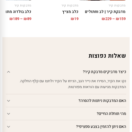
מדבקות קיר
מדבקות קיר
מדבקות קיר
מדבקת קיר | לב וחתולים
כלב בולדוג מתוק
כלב מציץ
טווח
טווח
₪
189
–
₪
89
₪
229
–
₪
159
₪
19
מחירים:
מחירים
עד
עד
שאלות נפוצות
כיצד מדביקים מדבקת קיר?
נקו את הקיר, הסירו את נייר הגב, הניחו על הקיר ולחצו עם קלף החלקה.
המדבקות מגיעות עם הוראות מפורטות.
האם המדבקות ניתנות להסרה?
מהי תוחלת החיים?
האם ניתן להזמין בצבע ספציפי?