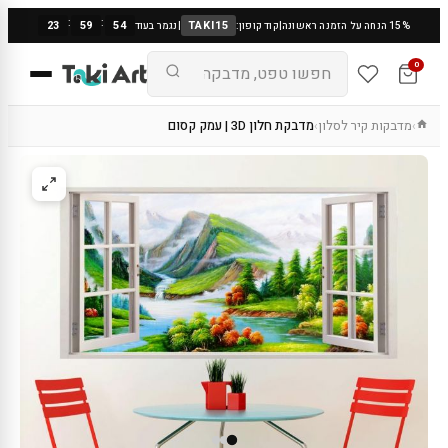
:
:
23
59
53
TAKI15
15% הנחה על הזמנה ראשונה
|
קוד קופון:
|
נגמר בעוד
0
מדבקות קיר לסלון
מדבקת חלון 3D | עמק קסום
›
›