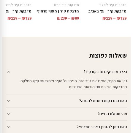
מדבקות קיר לסלון
מדבקות קיר חיות
מדבקות קיר לחדר שינ
מדבקת קיר | עץ באביב
מדבקת קיר | מעוף פרחוני
מדבקת קיר | עץ מסו
טווח
טווח
טווח
₪
229
–
₪
129
₪
239
–
₪
89
₪
229
–
₪
129
מחירים:
מחירים:
מחירי
עד
עד
עד
שאלות נפוצות
כיצד מדביקים מדבקת קיר?
נקו את הקיר, הסירו את נייר הגב, הניחו על הקיר ולחצו עם קלף החלקה.
המדבקות מגיעות עם הוראות מפורטות.
האם המדבקות ניתנות להסרה?
מהי תוחלת החיים?
האם ניתן להזמין בצבע ספציפי?