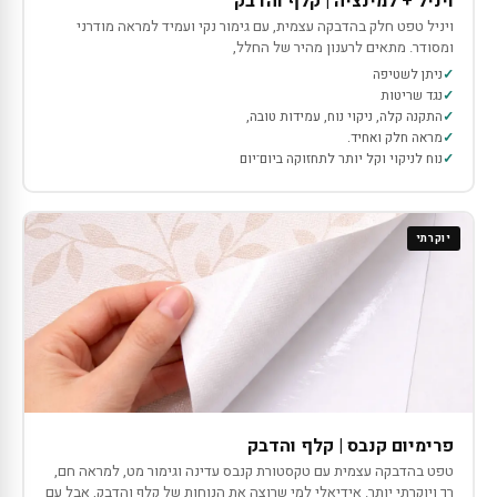
ויניל + למינציה | קלף והדבק
ויניל טפט חלק בהדבקה עצמית, עם גימור נקי ועמיד למראה מודרני
ומסודר. מתאים לרענון מהיר של החלל,
ניתן לשטיפה
נגד שריטות
התקנה קלה, ניקוי נוח, עמידות טובה,
מראה חלק ואחיד.
נוח לניקוי וקל יותר לתחזוקה ביום־יום
יוקרתי
פרימיום קנבס | קלף והדבק
טפט בהדבקה עצמית עם טקסטורת קנבס עדינה וגימור מט, למראה חם,
רך ויוקרתי יותר. אידיאלי למי שרוצה את הנוחות של קלף והדבק, אבל עם