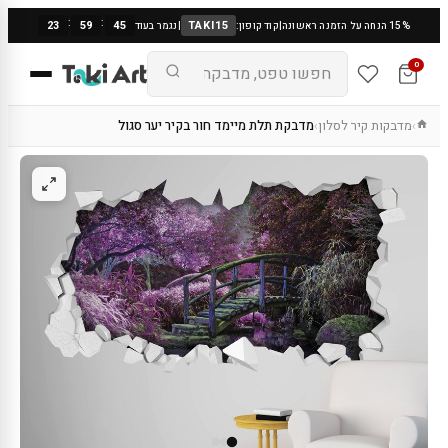
:
:
23
59
45
TAKI15
15% הנחה על הזמנה ראשונה
|
קוד קופון:
|
נגמר בעוד
0
מדבקות קיר לסלון
מדבקת תלת מיימד חור בקיר יער סגול
›
›