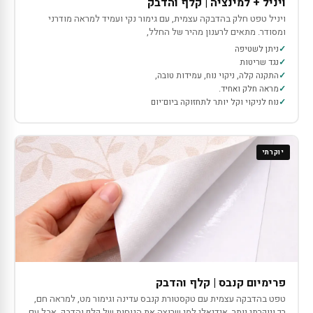
ויניל + למינציה | קלף והדבק
ויניל טפט חלק בהדבקה עצמית, עם גימור נקי ועמיד למראה מודרני
ומסודר. מתאים לרענון מהיר של החלל,
ניתן לשטיפה
נגד שריטות
התקנה קלה, ניקוי נוח, עמידות טובה,
מראה חלק ואחיד.
נוח לניקוי וקל יותר לתחזוקה ביום־יום
יוקרתי
פרימיום קנבס | קלף והדבק
טפט בהדבקה עצמית עם טקסטורת קנבס עדינה וגימור מט, למראה חם,
רך ויוקרתי יותר. אידיאלי למי שרוצה את הנוחות של קלף והדבק, אבל עם