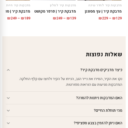
מדבקות קיר לחדר שינה
מדבקות קיר לסלון
מדבקות קיר חיות
מדבקת קיר | עץ מסוגנן
מדבקת קיר | פרפר מקושט
מדבקת קיר | סוס בח
טווח
טווח
טווח
₪
249
–
₪
189
₪
249
–
₪
139
₪
229
–
₪
129
מחירים:
מחירים:
מחירי
עד
עד
עד
שאלות נפוצות
כיצד מדביקים מדבקת קיר?
נקו את הקיר, הסירו את נייר הגב, הניחו על הקיר ולחצו עם קלף החלקה.
המדבקות מגיעות עם הוראות מפורטות.
האם המדבקות ניתנות להסרה?
מהי תוחלת החיים?
האם ניתן להזמין בצבע ספציפי?