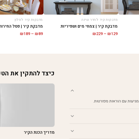
מדבקות קיר לחדר שינה
מדבקות קיר לסלון
מדבקת קיר | צמחי מים ושפיריות
מדבקת קיר | פסל החירות
טווח
טווח
₪
189
–
₪
89
₪
229
–
₪
129
מחירים:
מחירים:
עד
עד
כיצד להתקין את הט
מגיעות עם הוראות מפורטות.
מדריך הכנת הקיר