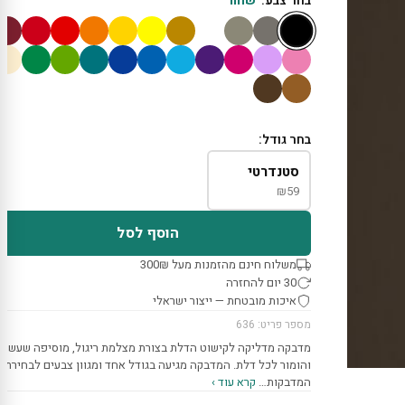
בחר צבע:
שחור
בחר גודל:
סטנדרטי
₪
59
הוסף לסל
משלוח חינם מהזמנות מעל 300₪
30 יום להחזרה
איכות מובטחת — ייצור ישראלי
מספר פריט: 636
מדבקה מדליקה לקישוט הדלת בצורת מצלמת ריגול, מוסיפה שעשוע
והומור לכל דלת. המדבקה מגיעה בגודל אחד ומגוון צבעים לבחירתכ
המדבקות…
קרא עוד ›