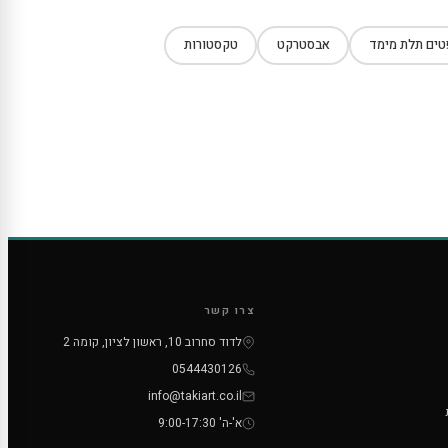
ים תלת מימד
אבסטרקט
טקסטורות
צרו קשר
לדוד סחרוב 10, ראשון לציון, קומה 2
0544430126
info@takiart.co.il
א'-ה' 9:00-17:30