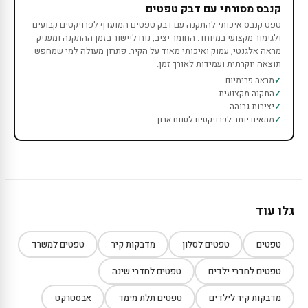
קנבס מסורתי עם דבק טפטים
טפט קנבס איכותי להתקנה עם דבק טפטים המועדף לפרויקטים קבועים
ולגימור מקצועי במיוחד. החומר יציב, נוח ליישור בזמן ההתקנה ומעניק
מראה אלגנטי, עמוק ואיכותי מאוד על הקיר. פתרון מעולה למי שמחפש
תוצאה יוקרתית ועמידות לאורך זמן.
מראה פרימיום
התקנה מקצועית
יציבות גבוהה
מתאים יותר לפרויקטים לטווח ארוך
גלו עוד
טפטים
טפטים לסלון
מדבקות קיר
טפטים למשרד
טפטים לחדרי ילדים
טפטים לחדרי שינה
מדבקות קיר לילדים
טפטים תלת מימד
אבסטרקט