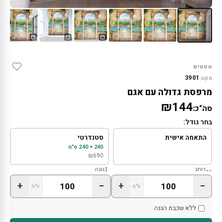
טפטים
3901
מקט:
מרפסת גדולה עם אגם
₪144
סה"כ:
בחר גודל:
התאמה אישית
סטנדרטי
240 × 240 ס"מ
₪
690
רוחב
גובה
+
−
+
−
ס"מ
ס"מ
ללא שכבת הגנה