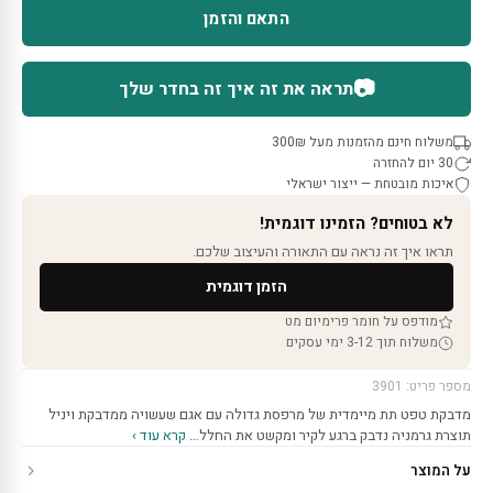
התאם והזמן
📷
תראה את זה איך זה בחדר שלך
משלוח חינם מהזמנות מעל 300₪
30 יום להחזרה
איכות מובטחת — ייצור ישראלי
לא בטוחים? הזמינו דוגמית!
תראו איך זה נראה עם התאורה והעיצוב שלכם.
הזמן דוגמית
מודפס על חומר פרימיום מט
משלוח תוך 3-12 ימי עסקים
מספר פריט: 3901
מדבקת טפט תת מיימדית של מרפסת גדולה עם אגם שעשויה ממדבקת ויניל
תוצרת גרמניה נדבק ברגע לקיר ומקשט את החלל…
קרא עוד ›
על המוצר