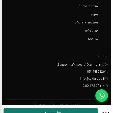
מדיניות פרטיות
תקנון
מעצבים ואדריכלים
קצת עלינו
צרו קשר
צרו קשר
לדוד סחרוב 10, ראשון לציון, קומה 2
0544430126
info@takiart.co.il
א'-ה' 9:00-17:30
© 2026 טאקי ארט - כל הזכויות שמורות
PayPal
MC
VISA