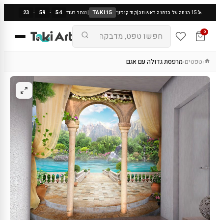
:
:
23
59
53
TAKI15
15% הנחה על הזמנה ראשונה
|
קוד קופון:
|
נגמר בעוד
0
טפטים
מרפסת גדולה עם אגם
›
›