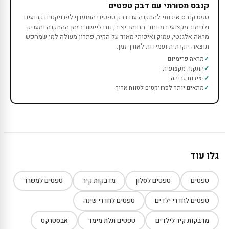
קנבס מסורתי עם דבק טפטים
טפט קנבס איכותי להתקנה עם דבק טפטים המועדף לפרויקטים קבועים
ולגימור מקצועי במיוחד. החומר יציב, נוח ליישור בזמן ההתקנה ומעניק
מראה אלגנטי, עמוק ואיכותי מאוד על הקיר. פתרון מעולה למי שמחפש
תוצאה יוקרתית ועמידות לאורך זמן.
מראה פרימיום
התקנה מקצועית
יציבות גבוהה
מתאים יותר לפרויקטים לטווח ארוך
גלו עוד
טפטים
טפטים לסלון
מדבקות קיר
טפטים למשרד
טפטים לחדרי ילדים
טפטים לחדרי שינה
מדבקות קיר לילדים
טפטים תלת מימד
אבסטרקט