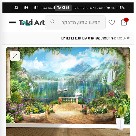
:
:
23
59
53
TAKI15
15% הנחה על הזמנה ראשונה
|
קוד קופון:
|
נגמר בעוד
0
טפטים
מרפסת מפוארת עם אגם ברבורים
›
›