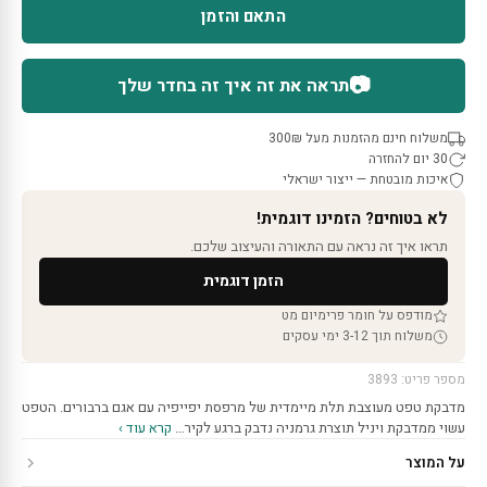
התאם והזמן
📷
תראה את זה איך זה בחדר שלך
משלוח חינם מהזמנות מעל 300₪
30 יום להחזרה
איכות מובטחת — ייצור ישראלי
לא בטוחים? הזמינו דוגמית!
תראו איך זה נראה עם התאורה והעיצוב שלכם.
הזמן דוגמית
מודפס על חומר פרימיום מט
משלוח תוך 3-12 ימי עסקים
מספר פריט: 3893
מדבקת טפט מעוצבת תלת מיימדית של מרפסת יפייפיה עם אגם ברבורים. הטפט
עשוי ממדבקת ויניל תוצרת גרמניה נדבק ברגע לקיר…
קרא עוד ›
על המוצר