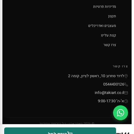
מדיניות פרטיות
תקנון
מעצבים ואדריכלים
קצת עלינו
צרו קשר
צרו קשר
לדוד סחרוב 10, ראשון לציון, קומה 2
0544430126
info@takiart.co.il
א'-ה' 9:00-17:30
© 2026 טאקי ארט - כל הזכויות שמורות
PayPal
MC
VISA