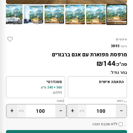
טפטים
3893
מקט:
מרפסת מפוארת עם אגם ברבורים
₪144
סה"כ:
בחר גודל:
התאמה אישית
סטנדרטי
360 × 240 ס"מ
₪
999
רוחב
גובה
+
−
+
−
ס"מ
ס"מ
ללא שכבת הגנה