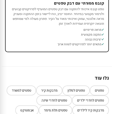
קנבס מסורתי עם דבק טפטים
טפט קנבס איכותי להתקנה עם דבק טפטים המועדף לפרויקטים קבועים
ולגימור מקצועי במיוחד. החומר יציב, נוח ליישור בזמן ההתקנה ומעניק
מראה אלגנטי, עמוק ואיכותי מאוד על הקיר. פתרון מעולה למי שמחפש
תוצאה יוקרתית ועמידות לאורך זמן.
מראה פרימיום
התקנה מקצועית
יציבות גבוהה
מתאים יותר לפרויקטים לטווח ארוך
גלו עוד
טפטים
טפטים לסלון
מדבקות קיר
טפטים למשרד
טפטים לחדרי ילדים
טפטים לחדרי שינה
מדבקות קיר לילדים
טפטים תלת מימד
אבסטרקט