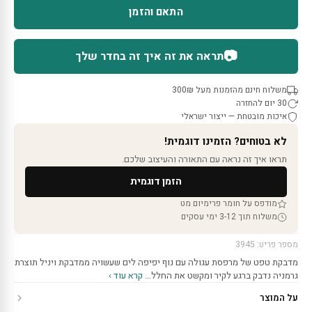
התאם והזמן
📷
תראה את זה איך זה בחדר שלך
משלוח חינם מהזמנות מעל 300₪
30 יום להחזרה
איכות מובטחת — ייצור ישראלי
לא בטוחים? הזמינו דוגמית!
תראו איך זה נראה עם התאורה והעיצוב שלכם.
הזמן דוגמית
מודפס על חומר פרימיום מט
משלוח תוך 3-12 ימי עסקים
מספר פריט: 3945
מדבקת טפט של מרפסת עגולה עם נוף יפיפה לים שעשויה ממדבקת ויניל תוצרת
גרמניה נדבק ברגע לקיר ומקשט את החלל…
קרא עוד ›
על המוצר