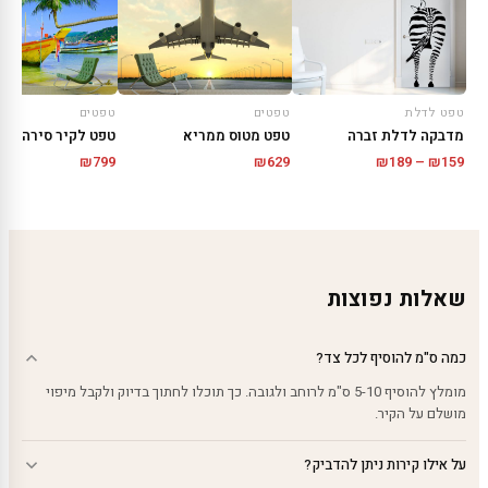
טפט לדלת
טפטים
טפטים
מדבקה לדלת זברה
טפט מטוס ממריא
טפט לקיר סירה צהו
טווח
₪
799
₪
629
₪
189
–
₪
159
מחירים:
עד
שאלות נפוצות
כמה ס"מ להוסיף לכל צד?
מומלץ להוסיף 5-10 ס"מ לרוחב ולגובה. כך תוכלו לחתוך בדיוק ולקבל מיפוי
מושלם על הקיר.
על אילו קירות ניתן להדביק?