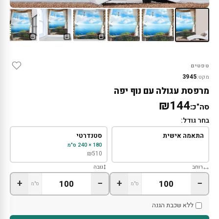
טפטים
3945
מקט:
מרפסת עגולה עם נוף יפה
₪144
סה"כ:
בחר גודל:
התאמה אישית
סטנדרטי
180 × 240 ס"מ
₪
510
רוחב
גובה
+
−
+
−
ס"מ
ס"מ
ללא שכבת הגנה