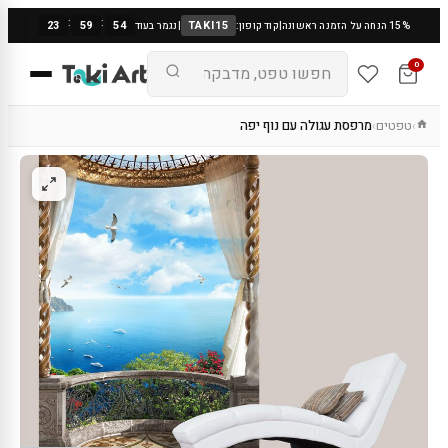
:
:
23
59
53
TAKI15
15% הנחה על הזמנה ראשונה
|
קוד קופון:
|
נגמר בעוד
0
טפטים
מרפסת עגולה עם נוף יפה
›
›