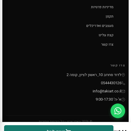
מדיניות פרטיות
תקנון
מעצבים ואדריכלים
קצת עלינו
צרו קשר
צרו קשר
לדוד סחרוב 10, ראשון לציון, קומה 2
0544430126
info@takiart.co.il
א'-ה' 9:00-17:30
© 2026 טאקי ארט - כל הזכויות שמורות
PayPal
MC
VISA