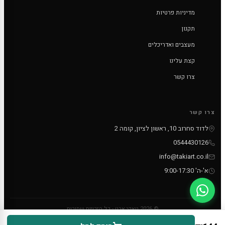
מדיניות פרטיות
תקנון
מעצבים ואדריכלים
קצת עלינו
צרו קשר
צרו קשר
לדוד סחרוב 10, ראשון לציון, קומה 2
0544430126
info@takiart.co.il
א'-ה' 9:00-17:30
© 2026 טאקי ארט - כל הזכויות שמורות
PayPal
MC
VISA