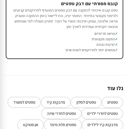
קנבס מסורתי עם דבק טפטים
טפט קנבס איכותי להתקנה עם דבק טפטים המועדף לפרויקטים קבועים
ולגימור מקצועי במיוחד. החומר יציב, נוח ליישור בזמן ההתקנה ומעניק
מראה אלגנטי, עמוק ואיכותי מאוד על הקיר. פתרון מעולה למי שמחפש
תוצאה יוקרתית ועמידות לאורך זמן.
מראה פרימיום
התקנה מקצועית
יציבות גבוהה
מתאים יותר לפרויקטים לטווח ארוך
גלו עוד
טפטים
טפטים לסלון
מדבקות קיר
טפטים למשרד
טפטים לחדרי ילדים
טפטים לחדרי שינה
מדבקות קיר לילדים
טפטים תלת מימד
אבסטרקט