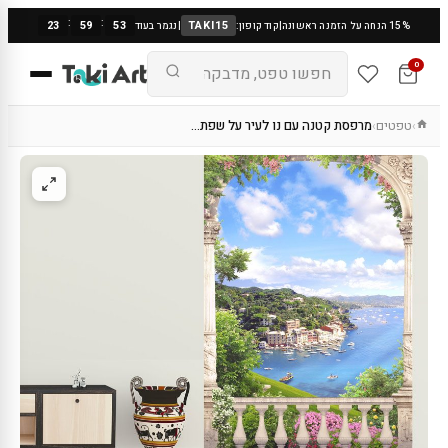
:
:
23
59
53
TAKI15
15% הנחה על הזמנה ראשונה
|
קוד קופון:
|
נגמר בעוד
0
טפטים
מרפסת קטנה עם נו לעיר על שפת…
›
›