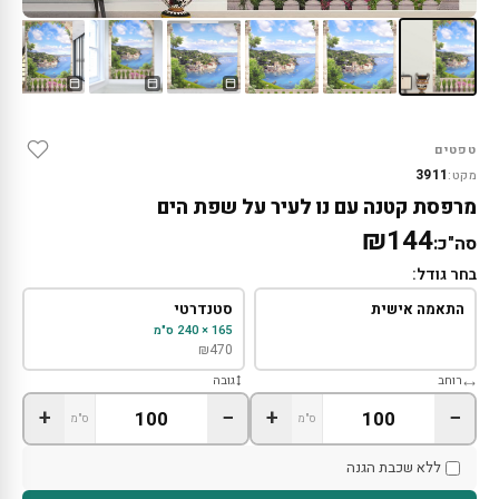
טפטים
3911
מקט:
מרפסת קטנה עם נו לעיר על שפת הים
₪144
סה"כ:
בחר גודל:
התאמה אישית
סטנדרטי
165 × 240 ס"מ
₪
470
רוחב
גובה
+
−
+
−
ס"מ
ס"מ
ללא שכבת הגנה