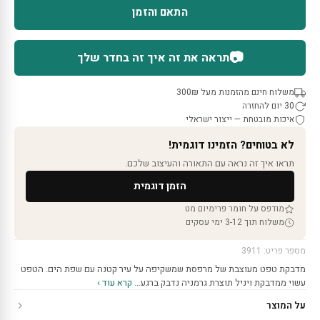
התאם והזמן
📷
תראה את זה איך זה בחדר שלך
משלוח חינם מהזמנות מעל 300₪
30 יום להחזרה
איכות מובטחת — ייצור ישראלי
לא בטוחים? הזמינו דוגמית!
תראו איך זה נראה עם התאורה והעיצוב שלכם.
הזמן דוגמית
מודפס על חומר פרימיום מט
משלוח תוך 3-12 ימי עסקים
מספר פריט: 3911
מדבקת טפט מעוצבת של מרפסת שמשקיפה על עיר קטנה עם שפת הים. הטפט
עשוי ממדבקת ויניל תוצרת גרמניה נדבק ברגע…
קרא עוד ›
על המוצר