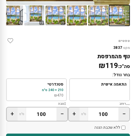
טפטים
3837
מקט:
נוף מהמרפסת
₪119
סה"כ:
בחר גודל:
התאמה אישית
סטנדרטי
210 × 240 ס"מ
₪
470
רוחב
גובה
+
−
+
−
ס"מ
ס"מ
ללא שכבת הגנה