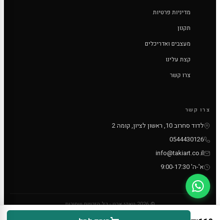
מדיניות פרטיות
תקנון
מעצבים ואדריכלים
קצת עלינו
צרו קשר
צרו קשר
לדוד סחרוב 10, ראשון לציון, קומה 2
0544430126
info@takiart.co.il
א'-ה' 9:00-17:30
© 2026 טאקי ארט - כל הזכויות שמורות
PayPal
MC
VISA