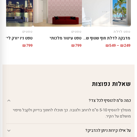
טפט לדלת
טפטים
טפטים
מדבקה לדלת חוף שטוף שמש
טפט עיטור מלכותי
טפט ניו יורק לילית
טווח
₪
799
₪
799
₪
549
–
₪
249
מחירים:
עד
שאלות נפוצות
כמה ס"מ להוסיף לכל צד?
מומלץ להוסיף 5-10 ס"מ לרוחב ולגובה. כך תוכלו לחתוך בדיוק ולקבל מיפוי
מושלם על הקיר.
על אילו קירות ניתן להדביק?