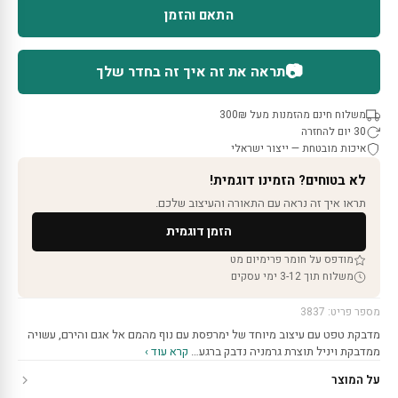
התאם והזמן
📷
תראה את זה איך זה בחדר שלך
משלוח חינם מהזמנות מעל 300₪
30 יום להחזרה
איכות מובטחת — ייצור ישראלי
לא בטוחים? הזמינו דוגמית!
תראו איך זה נראה עם התאורה והעיצוב שלכם.
הזמן דוגמית
מודפס על חומר פרימיום מט
משלוח תוך 3-12 ימי עסקים
מספר פריט: 3837
מדבקת טפט עם עיצוב מיוחד של ימרפסת עם נוף מהמם אל אגם והירם, עשויה
ממדבקת ויניל תוצרת גרמניה נדבק ברגע…
קרא עוד ›
על המוצר