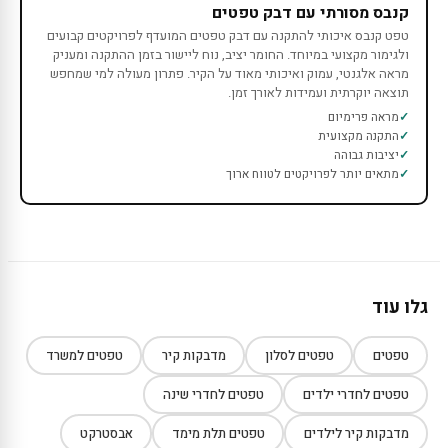
קנבס מסורתי עם דבק טפטים
טפט קנבס איכותי להתקנה עם דבק טפטים המועדף לפרויקטים קבועים
ולגימור מקצועי במיוחד. החומר יציב, נוח ליישור בזמן ההתקנה ומעניק
מראה אלגנטי, עמוק ואיכותי מאוד על הקיר. פתרון מעולה למי שמחפש
תוצאה יוקרתית ועמידות לאורך זמן.
מראה פרימיום
התקנה מקצועית
יציבות גבוהה
מתאים יותר לפרויקטים לטווח ארוך
גלו עוד
טפטים
טפטים לסלון
מדבקות קיר
טפטים למשרד
טפטים לחדרי ילדים
טפטים לחדרי שינה
מדבקות קיר לילדים
טפטים תלת מימד
אבסטרקט