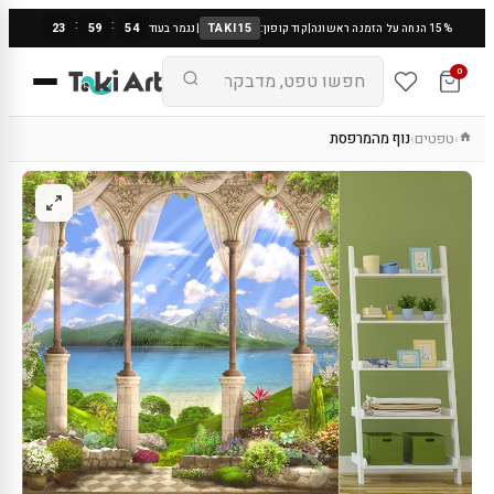
:
:
23
59
53
TAKI15
15% הנחה על הזמנה ראשונה
|
קוד קופון:
|
נגמר בעוד
0
טפטים
נוף מהמרפסת
›
›