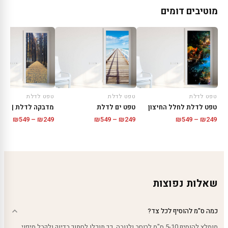
מוטיבים דומים
טפט לדלת
טפט לדלת
טפט לדלת
טפט לדלת לחלל החיצון
טפט ים לדלת
טווח
טווח
טווח
₪
549
–
₪
249
₪
549
–
₪
249
₪
549
–
₪
249
מחירים:
מחירים:
מחירי
עד
עד
עד
שאלות נפוצות
כמה ס"מ להוסיף לכל צד?
מומלץ להוסיף 5-10 ס"מ לרוחב ולגובה. כך תוכלו לחתוך בדיוק ולקבל מיפוי