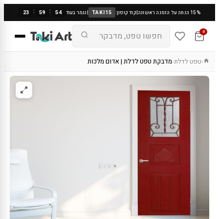
:
:
23
59
53
TAKI15
15% הנחה על הזמנה ראשונה
|
קוד קופון:
|
נגמר בעוד
0
טפט לדלת
מדבקת טפט לדלת | אדום מלכות
›
›