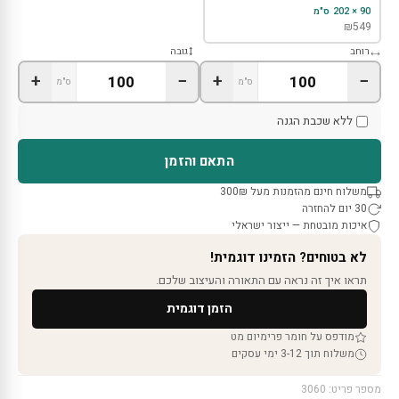
90 × 202 ס"מ
₪
549
רוחב
גובה
+
−
+
−
ס"מ
ס"מ
ללא שכבת הגנה
התאם והזמן
משלוח חינם מהזמנות מעל 300₪
30 יום להחזרה
איכות מובטחת — ייצור ישראלי
לא בטוחים? הזמינו דוגמית!
תראו איך זה נראה עם התאורה והעיצוב שלכם.
הזמן דוגמית
מודפס על חומר פרימיום מט
משלוח תוך 3-12 ימי עסקים
מספר פריט: 3060