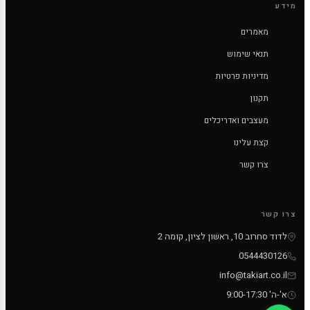
מידע
מאמרים
תנאי שימוש
מדיניות פרטיות
תקנון
מעצבים ואדריכלים
קצת עלינו
צרו קשר
צרו קשר
לדוד סחרוב 10, ראשון לציון, קומה 2
0544430126
info@takiart.co.il
א'-ה' 9:00-17:30