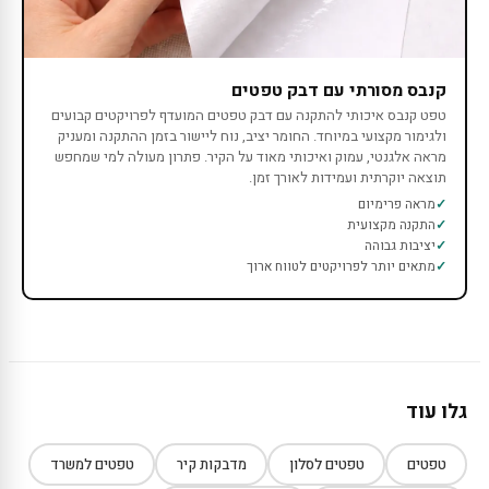
קנבס מסורתי עם דבק טפטים
טפט קנבס איכותי להתקנה עם דבק טפטים המועדף לפרויקטים קבועים
ולגימור מקצועי במיוחד. החומר יציב, נוח ליישור בזמן ההתקנה ומעניק
מראה אלגנטי, עמוק ואיכותי מאוד על הקיר. פתרון מעולה למי שמחפש
תוצאה יוקרתית ועמידות לאורך זמן.
מראה פרימיום
התקנה מקצועית
יציבות גבוהה
מתאים יותר לפרויקטים לטווח ארוך
גלו עוד
טפטים
טפטים לסלון
מדבקות קיר
טפטים למשרד