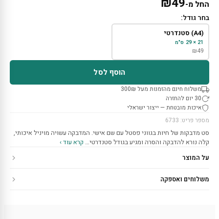
₪
49
החל מ-
בחר גודל:
(A4) סטנדרטי
21 × 29 ס"מ
₪
49
הוסף לסל
משלוח חינם מהזמנות מעל 300₪
30 יום להחזרה
איכות מובטחת — ייצור ישראלי
מספר פריט: 6733
סט מדבקות של חיות בגווני פסטל עם שם אישי. המדבקה עשויה מויניל איכותי,
קלה נורא להדבקה והסרה ומגיע בגודל סטנדרטי…
קרא עוד ›
על המוצר
משלוחים ואספקה