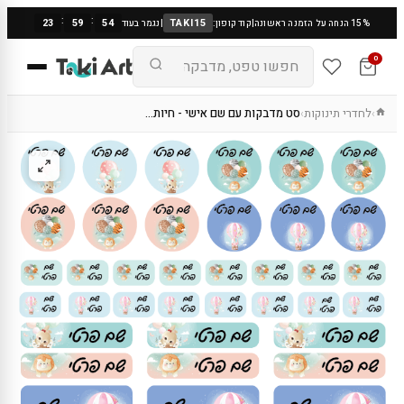
:
:
23
59
53
TAKI15
15% הנחה על הזמנה ראשונה
|
קוד קופון:
|
נגמר בעוד
0
לחדרי תינוקות
סט מדבקות עם שם אישי - חיות…
›
›