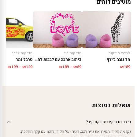
מוטיבים דומים
לחדרי תינוקות
מדבקות קיר
מדבקות לרכב
מד גובה ג'ירף
כיתוב אהבה עם לבבות לחדר ילדים
טרבל נמר
טווח
טווח
₪
189
–
₪
89
₪
189
₪
199
–
₪
129
מחירים:
מחירי
עד
עד
שאלות נפוצות
כיצד מדביקים מדבקת קיר?
נקו את הקיר, הסירו את נייר הגב, הניחו על הקיר ולחצו עם קלף החלקה.