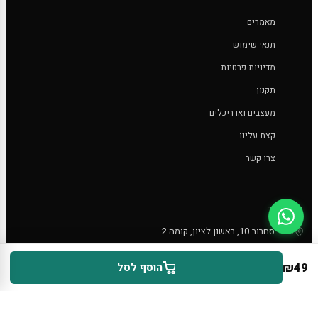
מאמרים
תנאי שימוש
מדיניות פרטיות
תקנון
מעצבים ואדריכלים
קצת עלינו
צרו קשר
צרו קשר
לדוד סחרוב 10, ראשון לציון, קומה 2
0544430126
₪
49
הוסף לסל
info@takiart.co.il
א'-ה' 9:00-17:30