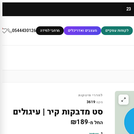
23
0
0544430126
לקוחות עסקיים
מעצבים ואדריכלים
מרחבי למידה
לחדרי תינוקות
3619
מקט:
סט מדבקות קיר | עיגולים
₪
189
החל מ-