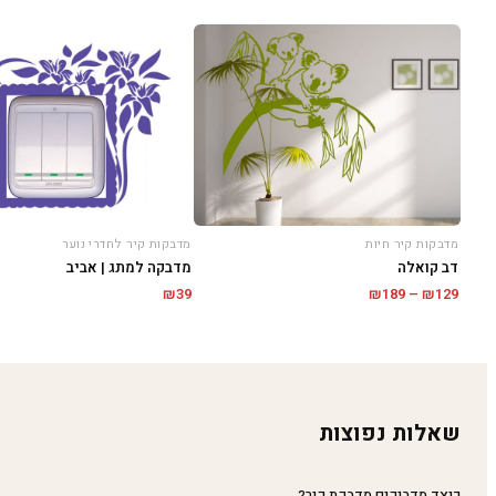
מדבקות קיר חיות
מדבקות קיר לחדרי נוער
דב קואלה
מדבקה למתג | אביב
טווח
₪
39
₪
189
–
₪
129
מחירים:
עד
שאלות נפוצות
כיצד מדביקים מדבקת קיר?