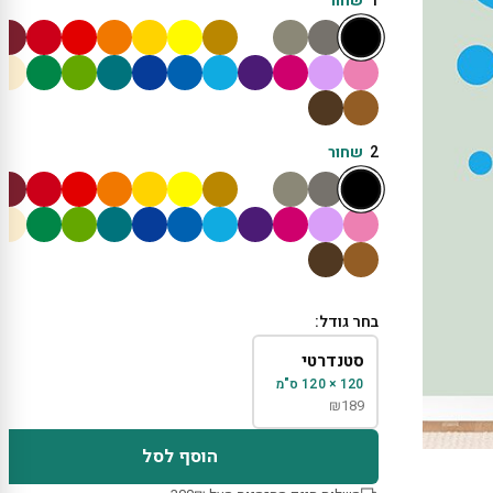
1
שחור
2
שחור
בחר גודל:
סטנדרטי
120 × 120 ס"מ
₪
189
הוסף לסל