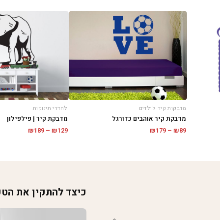
מדבקות קיר לילדים
לחדרי תינוקות
מדבקת קיר אוהבים כדורגל
מדבקת קיר | פילפילון
טווח
טווח
₪
189
–
₪
129
₪
179
–
₪
89
מחירים:
מחירים:
עד
עד
כיצד להתקין את הט