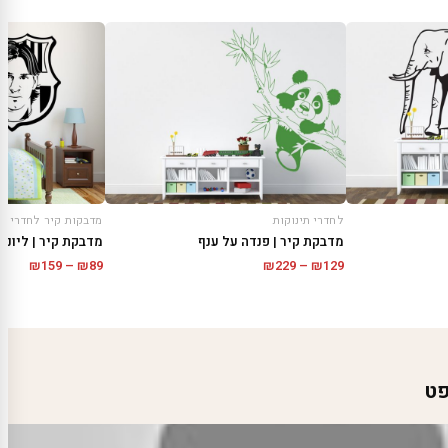
לחדרי תינוקות
מדבקות קיר לחדרי נו
מדבקת קיר | פנדה על ענף
מדבקת קיר | ליונל
טווח
טווח
₪
159
–
₪
89
₪
229
–
₪
129
מחירים:
מחירי
עד
עד
פט