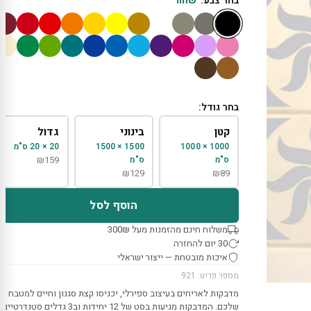
בחר צבע:
שחור
בחר גודל:
קטן
בינוני
גדול
1000 × 1000
1500 × 1500
20 × 20 ס"מ
ס"מ
ס"מ
159
₪
₪
129
₪
89
הוסף לסל
משלוח חינם מהזמנות מעל 300₪
30 יום להחזרה
איכות מובטחת — ייצור ישראלי
מספר פריט: 921
מדבקות לאריחים בעיצוב ספירלי, יכניסו קצת סגנון וחיים למטבח
שלכם. המדבקות מגיעות בסט של 12 יחידות וב3 גדלים סטנדרטיים