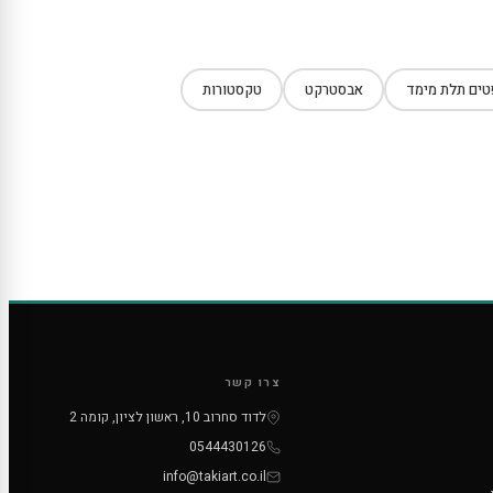
ים תלת מימד
אבסטרקט
טקסטורות
צרו קשר
לדוד סחרוב 10, ראשון לציון, קומה 2
0544430126
info@takiart.co.il