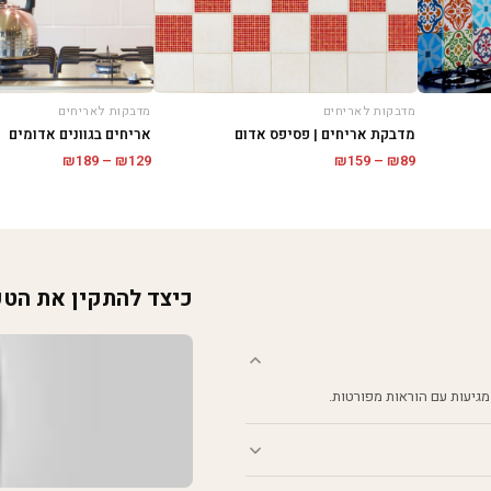
מדבקות לאריחים
מדבקות לאריחים
מדבקת אריחים | פסיפס אדום
אריחים בגוונים אדומים
טווח
טווח
₪
189
–
₪
129
₪
159
–
₪
89
מחירים:
מחירים:
עד
עד
כיצד להתקין את הט
מגיעות עם הוראות מפורטות.