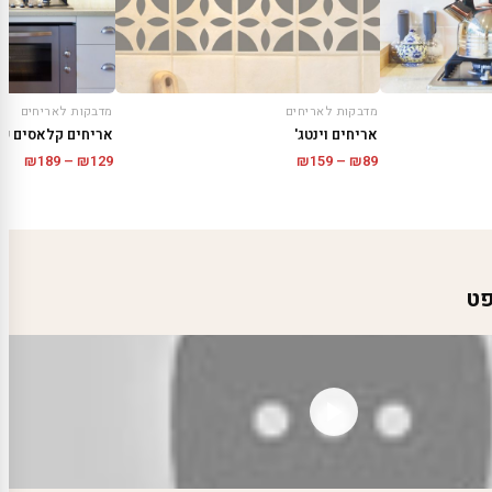
מדבקות לאריחים
מדבקות לאריחים
אריחים וינטג'
אריחים קלאסים שח
טווח
טווח
₪
189
–
₪
129
₪
159
–
₪
89
מחירים:
מחיר
עד
עד
פט