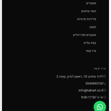
מאמרים
תנאי שימוש
מדיניות פרטיות
תקנון
מעצבים ואדריכלים
קצת עלינו
צרו קשר
צרו קשר
לדוד סחרוב 10, ראשון לציון, קומה 2
0544430126
info@takiart.co.il
א'-ה' 9:00-17:30