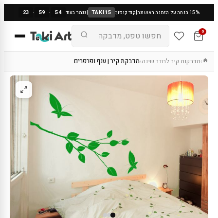
:
:
23
59
53
TAKI15
15% הנחה על הזמנה ראשונה
|
קוד קופון:
|
נגמר בעוד
0
מדבקות קיר לחדר שינה
מדבקת קיר | ענף ופרפרים
›
›