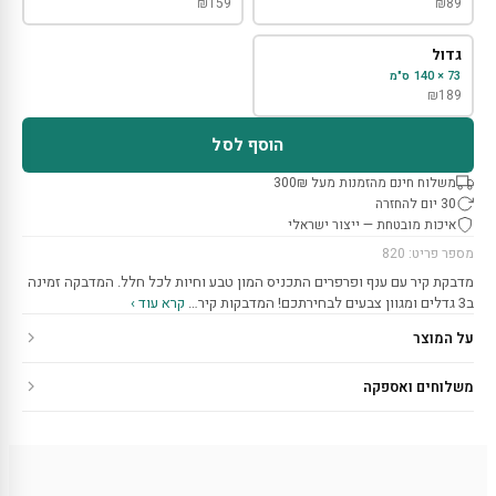
₪
159
₪
89
גדול
73 × 140 ס"מ
₪
189
הוסף לסל
משלוח חינם מהזמנות מעל 300₪
30 יום להחזרה
איכות מובטחת — ייצור ישראלי
מספר פריט: 820
מדבקת קיר עם ענף ופרפרים התכניס המון טבע וחיות לכל חלל. המדבקה זמינה
ב3 גדלים ומגוון צבעים לבחירתכם! המדבקות קיר…
קרא עוד ›
על המוצר
משלוחים ואספקה