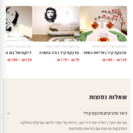
מדבקות קיר לחדר שינה
מדבקות קיר לחדר שינה
מדבקות קיר לחדר שינ
מדבקת קיר | פריחת האפרסק
מדבקת קיר | צ'ה גווארה
דיוקנו של בוב מארל
טווח
טווח
טווח
₪
189
–
₪
129
₪
179
–
₪
79
₪
189
–
₪
129
מחירים:
מחירים:
מחירי
עד
עד
עד
שאלות נפוצות
כיצד מדביקים מדבקת קיר?
נקו את הקיר, הסירו את נייר הגב, הניחו על הקיר ולחצו עם קלף החלקה.
המדבקות מגיעות עם הוראות מפורטות.