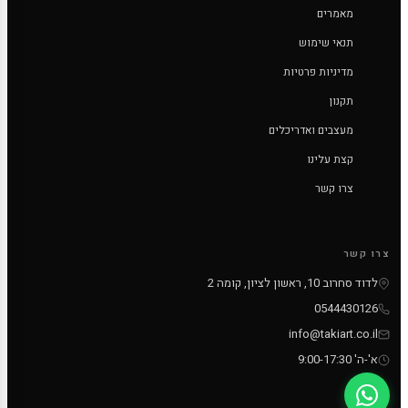
מאמרים
תנאי שימוש
מדיניות פרטיות
תקנון
מעצבים ואדריכלים
קצת עלינו
צרו קשר
צרו קשר
לדוד סחרוב 10, ראשון לציון, קומה 2
0544430126
info@takiart.co.il
א'-ה' 9:00-17:30