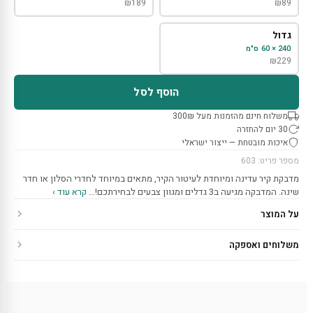
₪
189
₪
89
גדול
240 × 60 ס"מ
₪
229
הוסף לסל
משלוח חינם מהזמנות מעל 300₪
30 יום להחזרה
איכות מובטחת — ייצור ישראלי
מספר פריט: 603
מדבקת קיר עדינה ומיוחדת לעיטור הקיר, מתאים במיוחד לחדרי הסלון או חדר
שינה. המדבקה מגיעה ב3 גדלים ומגוון צבעים לבחירתכם!…
קרא עוד ›
על המוצר
משלוחים ואספקה