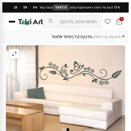
:
:
23
59
53
TAKI15
15% הנחה על הזמנה ראשונה
|
קוד קופון:
|
נגמר בעוד
0
מדבקות קיר לסלון
מדבקת קיר | פרפר אלגנטי
›
›