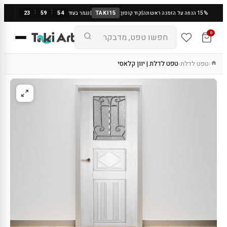
:
:
23
59
53
TAKI15
15% הנחה על הזמנה ראשונה
|
קוד קופון:
|
נגמר בעוד
0
טפט לדלת
טפט לדלת | יוון קלאסי
›
›