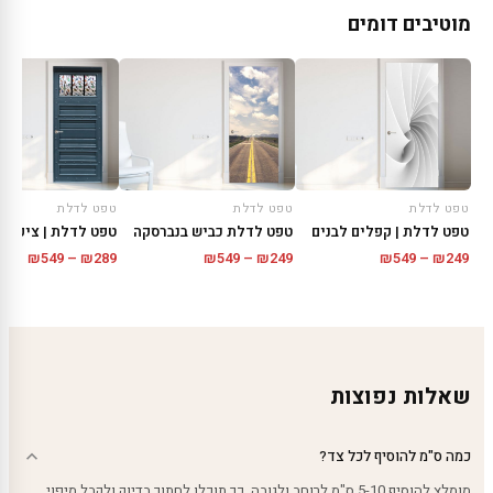
מוטיבים דומים
טפט לדלת
טפט לדלת
טפט לדלת
טפט לדלת | קפלים לבנים
טפט לדלת כביש בנברסקה
טפט לדלת | ציפוי 
טווח
טווח
טווח
₪
549
–
₪
249
₪
549
–
₪
289
₪
549
–
₪
249
מחירים:
מחירים:
מחירי
עד
עד
עד
שאלות נפוצות
כמה ס"מ להוסיף לכל צד?
מומלץ להוסיף 5-10 ס"מ לרוחב ולגובה. כך תוכלו לחתוך בדיוק ולקבל מיפוי