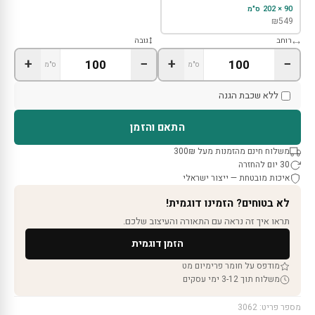
90 × 202 ס"מ
₪
549
רוחב
גובה
+
−
+
−
ס"מ
ס"מ
ללא שכבת הגנה
התאם והזמן
משלוח חינם מהזמנות מעל 300₪
30 יום להחזרה
איכות מובטחת — ייצור ישראלי
לא בטוחים? הזמינו דוגמית!
תראו איך זה נראה עם התאורה והעיצוב שלכם.
הזמן דוגמית
מודפס על חומר פרימיום מט
משלוח תוך 3-12 ימי עסקים
מספר פריט: 3062