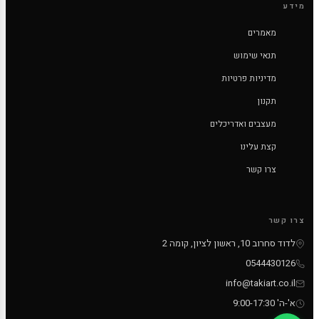
מידע
מאמרים
תנאי שימוש
מדיניות פרטיות
תקנון
מעצבים ואדריכלים
קצת עלינו
צרו קשר
צרו קשר
לדוד סחרוב 10, ראשון לציון, קומה 2
0544430126
info@takiart.co.il
א'-ה' 9:00-17:30