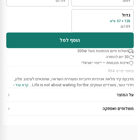
₪
159
₪
89
גדול
120 × 57 ס"מ
₪
189
הוסף לסל
משלוח חינם מהזמנות מעל 300₪
30 יום להחזרה
איכות מובטחת — ייצור ישראלי
מספר פריט: 954
מדבקת קיר מלאת אנרגיות חיוביות ומעוררת השראה, שתתאים לעיצוב סלון,
חדרי נוער, משרדים ועסקים. Life is not about waiting for the…
קרא עוד ›
על המוצר
משלוחים ואספקה