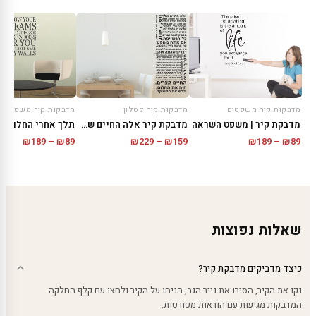
מדבקות קיר משפטים
מדבקות קיר לסלון
מדבקות קיר משפטים
מדבקת קיר | משפט השראה
מדבקת קיר אלה החיים שלך
תלך אחרי החלומות
טווח
טווח
טווח
₪
189
–
₪
89
₪
229
–
₪
159
₪
189
–
₪
89
מחירים:
מחירים:
מחירים
עד
עד
עד
שאלות נפוצות
כיצד מדביקים מדבקת קיר?
נקו את הקיר, הסירו את נייר הגב, הניחו על הקיר ולחצו עם קלף החלקה.
המדבקות מגיעות עם הוראות מפורטות.