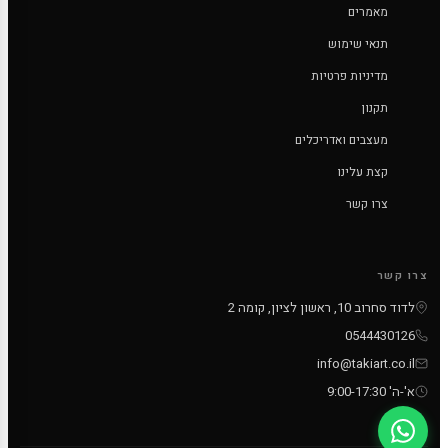
מאמרים
תנאי שימוש
מדיניות פרטיות
תקנון
מעצבים ואדריכלים
קצת עלינו
צרו קשר
צרו קשר
לדוד סחרוב 10, ראשון לציון, קומה 2
0544430126
info@takiart.co.il
א'-ה' 9:00-17:30