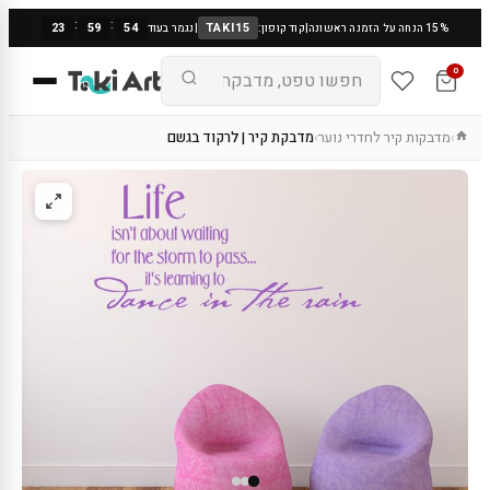
:
:
23
59
53
TAKI15
15% הנחה על הזמנה ראשונה
|
קוד קופון:
|
נגמר בעוד
0
מדבקות קיר לחדרי נוער
מדבקת קיר | לרקוד בגשם
›
›