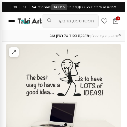
:
:
23
59
53
TAKI15
15% הנחה על הזמנה ראשונה
|
קוד קופון:
|
נגמר בעוד
0
מדבקות קיר לסלון
מדבקת הסוד של רעיון טוב
›
›