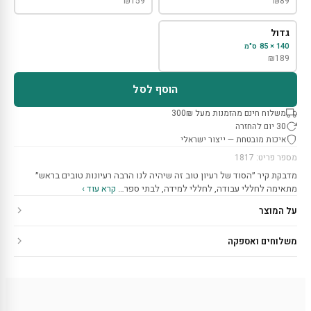
₪
159
₪
89
גדול
140 × 85 ס"מ
₪
189
הוסף לסל
משלוח חינם מהזמנות מעל 300₪
30 יום להחזרה
איכות מובטחת — ייצור ישראלי
מספר פריט: 1817
מדבקת קיר ״הסוד של רעיון טוב זה שיהיה לנו הרבה רעיונות טובים בראש״
מתאימה לחללי עבודה, לחללי למידה, לבתי ספר…
קרא עוד ›
על המוצר
משלוחים ואספקה