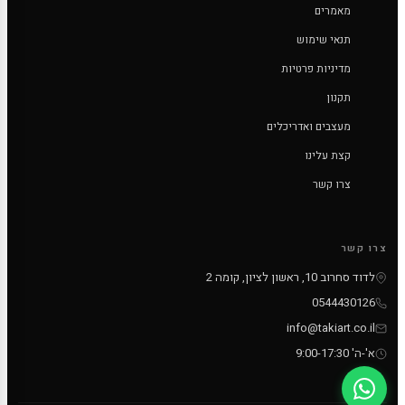
מאמרים
תנאי שימוש
מדיניות פרטיות
תקנון
מעצבים ואדריכלים
קצת עלינו
צרו קשר
צרו קשר
לדוד סחרוב 10, ראשון לציון, קומה 2
0544430126
info@takiart.co.il
א'-ה' 9:00-17:30