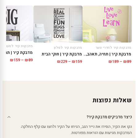
מדבקות קיר למשרד
מדבקות קיר לסלון
מדבקות קיר לחדרי נוער
מדבקת קיר | תחשוב
מדבקת קיר | חוקי הבית
מדבקת קיר | תחיה, תאהב, תלמד
טווח
₪
159
–
₪
89
טווח
טווח
₪
229
–
₪
159
₪
189
–
₪
89
מחירים
מחירים:
מחירים:
עד
עד
עד
שאלות נפוצות
כיצד מדביקים מדבקת קיר?
נקו את הקיר, הסירו את נייר הגב, הניחו על הקיר ולחצו עם קלף החלקה.
המדבקות מגיעות עם הוראות מפורטות.